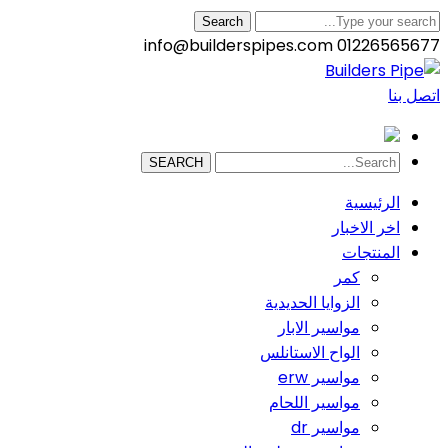
Search
info@builderspipes.com
01226565677
اتصل بنا
SEARCH
الرئيسية
اخر الاخبار
المنتجات
كمر
الزوايا الحديدية
مواسير الابار
الواح الاستانلس
مواسير erw
مواسير اللحام
مواسير dr